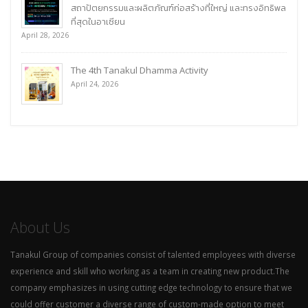
สถาปัตยกรรมและผลิตภัณฑ์ก่อสร้างที่ใหญ่ และทรงอิทธิพล
ที่สุดในอาเซียน
April 28, 2026
The 4th Tanakul Dhamma Activity
April 24, 2026
About Us
Tanakul Group of companies consist of talented employees with diverse
experience and skill who working as a team in creating new product.The
company emphasizes in using cutting edge technology to ensure that we
could offer customer a diverse range of custom-made option to meet