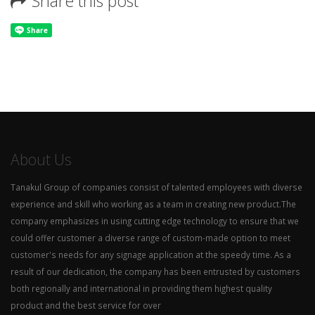
Share this post
About Us
Tanakul Group of companies consist of talented employees with diverse
experience and skill who working as a team in creating new product.The
company emphasizes in using cutting edge technology to ensure that we
could offer customer a diverse range of custom-made option to meet
customer's needs for any signage application at the speedy time. As a
result of our dedication, the company has been entrusted by customers
both regionally and international in providing them highest quality
product and the best service for over