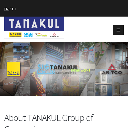
EN
/
TH
TANAKUL
G
r
o
u
p
o
f
C
o
m
p
a
n
i
e
s
About TANAKUL Group of